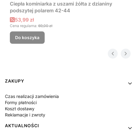
Ciepła kominiarka z uszami żółta z dzianiny
podszytej polarem 42-44
Cena promocyjna
53,99 zł
Cena regularna:
69,00 zł
Do koszyka
Linki w stopce
ZAKUPY
Czas realizacji zamówienia
Formy płatności
Koszt dostawy
Reklamacje i zwroty
AKTUALNOŚCI