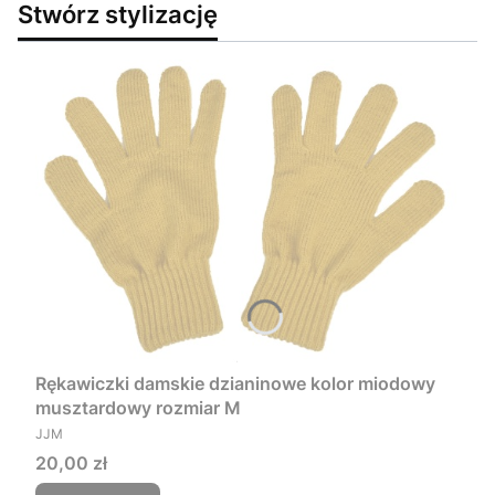
Stwórz stylizację
Rękawiczki damskie dzianinowe kolor miodowy
musztardowy rozmiar M
PRODUCENT
JJM
Cena
20,00 zł