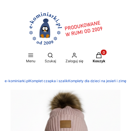
Produkty w koszy
Otwórz wyszukiwarkę
Menu
Szukaj
Zaloguj się
Koszyk
e-kominiarki.pl
Komplet czapka i szalik
Komplety dla dzieci na jesień i zimę
Ko