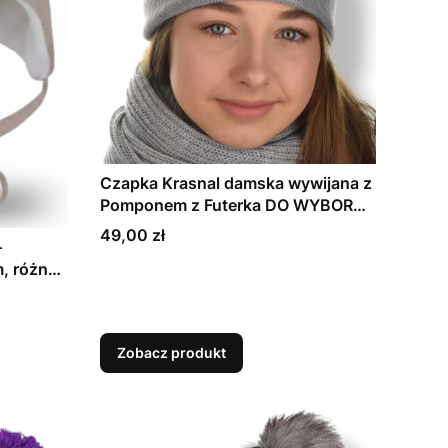
Czapka Krasnal damska wywijana z
Pomponem z Futerka DO WYBORU!
KOLORY!
Cena
49,00 zł
–
m, różne
Zobacz produkt