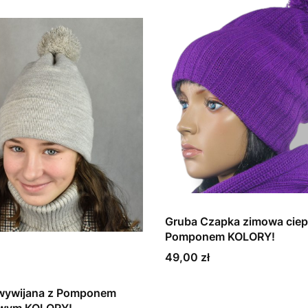
Gruba Czapka zimowa ciep
Pomponem KOLORY!
Cena
49,00 zł
wywijana z Pomponem
wym KOLORY!