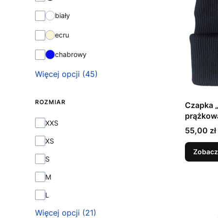
biały
ecru
chabrowy
Więcej opcji (45)
ROZMIAR
Czapka „
prążkowa
ROZMIAR
XXS
rozmiary
Cena
55,00 zł
XS
Zobacz
S
M
L
Więcej opcji (21)