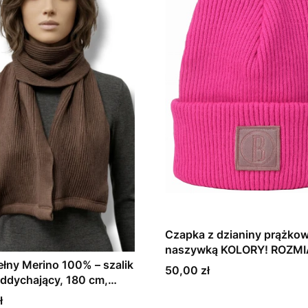
Czapka z dzianiny prążkow
naszywką KOLORY! ROZMI
ełny Merino 100% – szalik
Cena
50,00 zł
Oddychający, 180 cm,
lny, Różne Kolory
ł