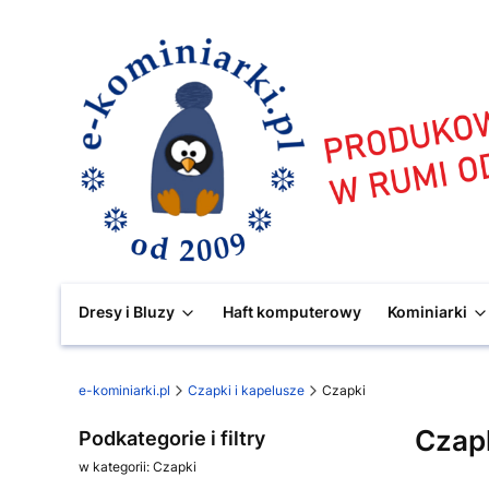
Dresy i Bluzy
Haft komputerowy
Kominiarki
e-kominiarki.pl
Czapki i kapelusze
Czapki
Czap
Podkategorie i filtry
w kategorii: Czapki