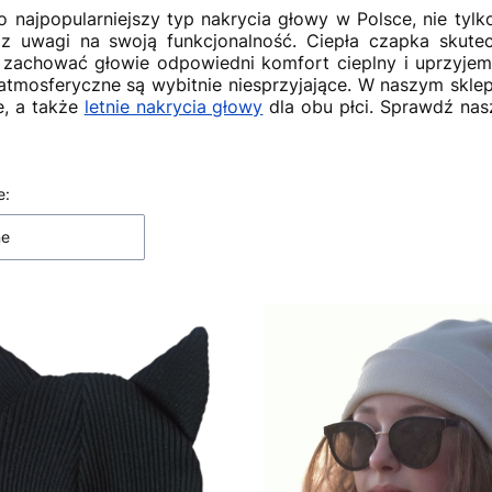
o najpopularniejszy typ nakrycia głowy w Polsce, nie ty
z uwagi na swoją funkcjonalność. Ciepła czapka skutec
zachować głowie odpowiedni komfort cieplny i uprzyjem
atmosferyczne są wybitnie niesprzyjające. W naszym skle
e, a także
letnie nakrycia głowy
dla obu płci. Sprawdź nasz
e:
 produktów
ne