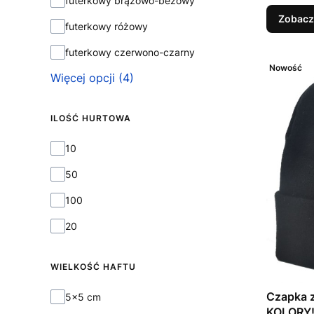
futerkowy brązowo-beżowy
Zobacz
futerkowy różowy
futerkowy czerwono-czarny
Nowość
Więcej opcji (4)
ILOŚĆ HURTOWA
Ilość hurtowa
10
50
100
20
WIELKOŚĆ HAFTU
Wielkość haftu
Czapka z
5x5 cm
KOLORY!