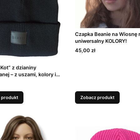
Czapka Beanie na Wiosnę 
uniwersalny KOLORY!
Cena
45,00 zł
Kot” z dzianiny
nej – z uszami, kolory i
 produkt
Zobacz produkt