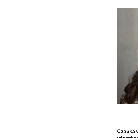
Czapka 
włóczko