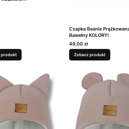
Czapka Beanie Prążkowan
Bawełny KOLORY!
Cena
49,00 zł
 produkt
Zobacz produkt