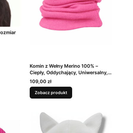
rozmiar
Komin z Wełny Merino 100% –
Ciepły, Oddychający, Uniwersalny,
Różne Kolory
Cena
109,00 zł
Zobacz produkt