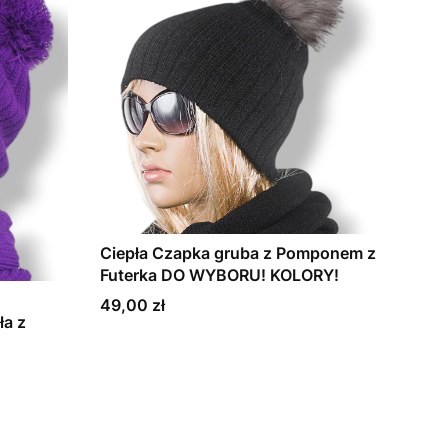
Ciepła Czapka gruba z Pomponem z
Futerka DO WYBORU! KOLORY!
Cena
49,00 zł
ła z