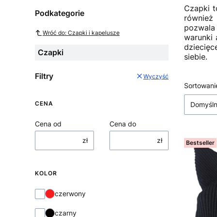
Czapki t
Podkategorie
również 
pozwala 
Wróć do: Czapki i kapelusze
warunki 
dziecięc
Czapki
siebie.
Filtry
Wyczyść
Sortowani
Lista
CENA
Domyśl
Cena od
Cena do
zł
zł
Bestseller
KOLOR
Kolor
czerwony
czarny