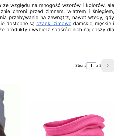
lko ze względu na mnogość wzorów i kolorów, ale
znie chroni przed zimnem, wiatrem i śniegiem,
nia przebywanie na zewnątrz, nawet wtedy, gdy
pie dostępne są
czapki zimowe
damskie, męskie i
e produkty i wybierz spośród nich najlepszy dla
Strona
z 2
Następne pro