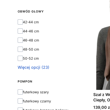
OBWÓD GŁOWY
Obwód głowy
42-44 cm
44-46 cm
46-48 cm
48-50 cm
50-52 cm
Więcej opcji (23)
POMPON
Pompon
futerkowy szary
Szal z W
Ciepły, 
futerkowy czarny
Uniwersa
Cena
139,00 z