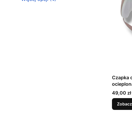
Czapka d
ocieplon
ROZMIAR
Cena
49,00 zł
Zobacz