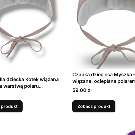
Czapka dziecięca Myszka 
la dziecka Kotek wiązana
wiązana, ocieplana polare
a warstwą polaru
kolory i rozmiary
Cena
59,00 zł
Y! KOLORY!
 produkt
Zobacz produkt