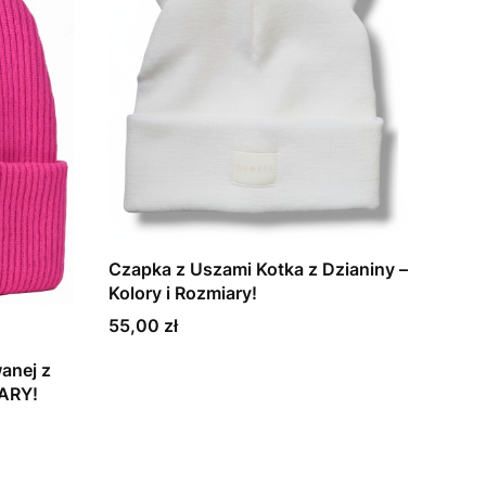
Czapka z Uszami Kotka z Dzianiny –
Kolory i Rozmiary!
Cena
55,00 zł
anej z
ARY!