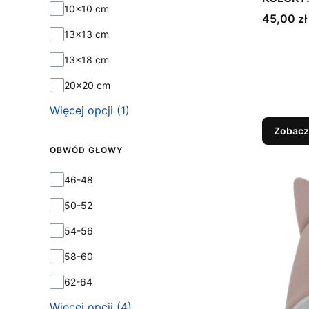
10x10 cm
Cena
45,00 zł
13x13 cm
13x18 cm
20x20 cm
Więcej opcji (1)
Zobacz
OBWÓD GŁOWY
Obwód głowy
46-48
50-52
54-56
58-60
62-64
Więcej opcji (4)