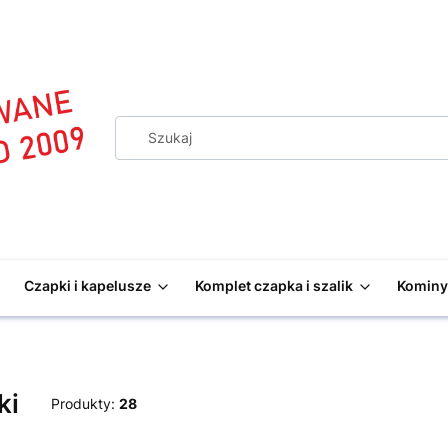
Czapki i kapelusze
Komplet czapka i szalik
Kominy 
ki
Produkty:
28