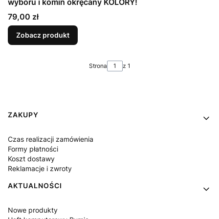
wyboru i komin okręcany KOLORY!
Cena
79,00 zł
Zobacz produkt
Strona
z 1
Linki w stopce
ZAKUPY
Czas realizacji zamówienia
Formy płatności
Koszt dostawy
Reklamacje i zwroty
AKTUALNOŚCI
Nowe produkty