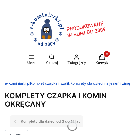
Produkty w koszy
Otwórz wyszukiwarkę
Menu
Szukaj
Zaloguj się
Koszyk
e-kominiarki.pl
Komplet czapka i szalik
Komplety dla dzieci na jesień i zimę
KOMPLETY CZAPKA I KOMIN
OKRĘCANY
Komplety dla dzieci od 3 do 12 lat