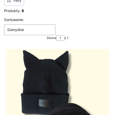
Filtry
Produkty:
8
Lista produktów
Sortowanie:
Domyślne
Strona
z 1