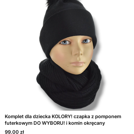
Komplet dla dziecka KOLORY! czapka z pomponem
futerkowym DO WYBORU! i komin okręcany
Cena
99,00 zł