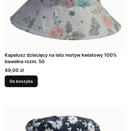
Kapelusz dziecięcy na lato motyw kwiatowy 100%
bawełna rozm. 50
Cena
49,00 zł
Do koszyka