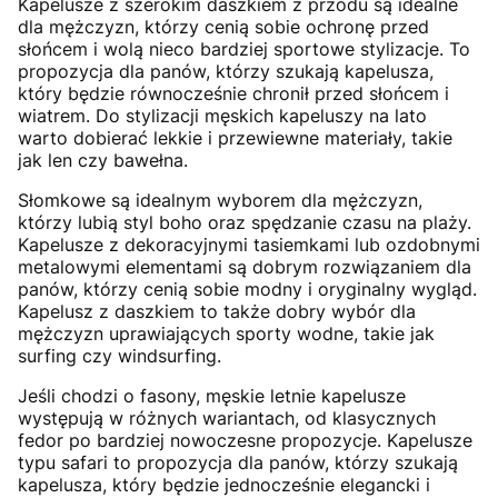
Kapelusze z szerokim daszkiem z przodu są idealne
dla mężczyzn, którzy cenią sobie ochronę przed
słońcem i wolą nieco bardziej sportowe stylizacje. To
propozycja dla panów, którzy szukają kapelusza,
który będzie równocześnie chronił przed słońcem i
wiatrem. Do stylizacji męskich kapeluszy na lato
warto dobierać lekkie i przewiewne materiały, takie
jak len czy bawełna.
Słomkowe są idealnym wyborem dla mężczyzn,
którzy lubią styl boho oraz spędzanie czasu na plaży.
Kapelusze z dekoracyjnymi tasiemkami lub ozdobnymi
metalowymi elementami są dobrym rozwiązaniem dla
panów, którzy cenią sobie modny i oryginalny wygląd.
Kapelusz z daszkiem to także dobry wybór dla
mężczyzn uprawiających sporty wodne, takie jak
surfing czy windsurfing.
Jeśli chodzi o fasony, męskie letnie kapelusze
występują w różnych wariantach, od klasycznych
fedor po bardziej nowoczesne propozycje. Kapelusze
typu safari to propozycja dla panów, którzy szukają
kapelusza, który będzie jednocześnie elegancki i