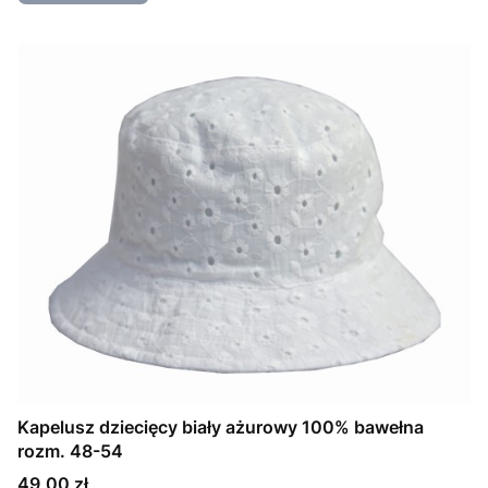
Kapelusz dziecięcy biały ażurowy 100% bawełna
rozm. 48-54
Cena
49,00 zł