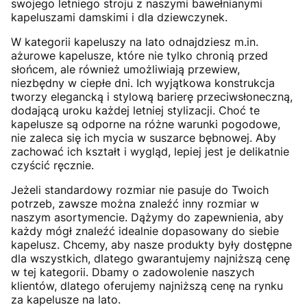
swojego letniego stroju z naszymi bawełnianymi
kapeluszami damskimi i dla dziewczynek.
W kategorii kapeluszy na lato odnajdziesz m.in.
ażurowe kapelusze, które nie tylko chronią przed
słońcem, ale również umożliwiają przewiew,
niezbędny w ciepłe dni. Ich wyjątkowa konstrukcja
tworzy elegancką i stylową barierę przeciwsłoneczną,
dodającą uroku każdej letniej stylizacji. Choć te
kapelusze są odporne na różne warunki pogodowe,
nie zaleca się ich mycia w suszarce bębnowej. Aby
zachować ich kształt i wygląd, lepiej jest je delikatnie
czyścić ręcznie.
Jeżeli standardowy rozmiar nie pasuje do Twoich
potrzeb, zawsze można znaleźć inny rozmiar w
naszym asortymencie. Dążymy do zapewnienia, aby
każdy mógł znaleźć idealnie dopasowany do siebie
kapelusz. Chcemy, aby nasze produkty były dostępne
dla wszystkich, dlatego gwarantujemy najniższą cenę
w tej kategorii. Dbamy o zadowolenie naszych
klientów, dlatego oferujemy najniższą cenę na rynku
za kapelusze na lato.