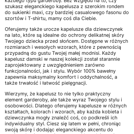
każdego typu garderoby. Bez względu na to, czy
szukasz eleganckiego kapelusza z szerokim rondem
do sukienki maxi, czy bardziej casualowego fasonu do
szortów i T-shirtu, mamy coś dla Ciebie.
Oferujemy także urocze kapelusze dla dziewczynek
na lato, które są idealne do ochrony delikatnej skóry
Twojego dziecka przed słońcem. Dostępne w różnych
rozmiarach i wesołych wzorach, które z pewnością
przypadną do gustu Twojej małej modnisi. Każdy
kapelusz damski w naszej kolekcji został starannie
zaprojektowany z uwzględnieniem zarówno
funkcjonalności, jak i stylu. Wybór 100% bawełny
zapewnia maksymalny komfort i oddychalność, a
także trwałość i łatwość pielęgnacji.
Wierzymy, że kapelusz to nie tylko praktyczny
element garderoby, ale także wyraz Twojego stylu i
osobowości. Dlatego oferujemy kapelusze w różnych
kształtach, kolorach i wzorach, aby każda kobieta i
dziewczynka mogły znaleźć coś, co podkreśli ich
indywidualny styl. Ciesz się latem w pełni, chroniąc
swoją skórę i dodając eleganckiego akcentu do