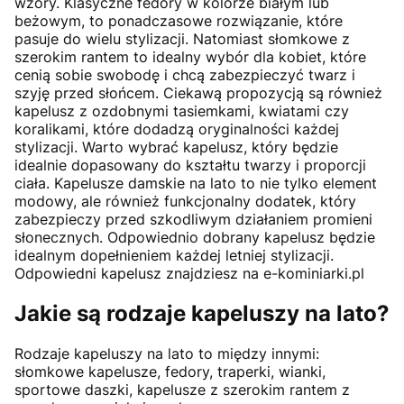
wzory. Klasyczne fedory w kolorze białym lub
beżowym, to ponadczasowe rozwiązanie, które
pasuje do wielu stylizacji. Natomiast słomkowe z
szerokim rantem to idealny wybór dla kobiet, które
cenią sobie swobodę i chcą zabezpieczyć twarz i
szyję przed słońcem. Ciekawą propozycją są również
kapelusz z ozdobnymi tasiemkami, kwiatami czy
koralikami, które dodadzą oryginalności każdej
stylizacji. Warto wybrać kapelusz, który będzie
idealnie dopasowany do kształtu twarzy i proporcji
ciała. Kapelusze damskie na lato to nie tylko element
modowy, ale również funkcjonalny dodatek, który
zabezpieczy przed szkodliwym działaniem promieni
słonecznych. Odpowiednio dobrany kapelusz będzie
idealnym dopełnieniem każdej letniej stylizacji.
Odpowiedni kapelusz znajdziesz na e-kominiarki.pl
Jakie są rodzaje kapeluszy na lato?
Rodzaje kapeluszy na lato to między innymi:
słomkowe kapelusze, fedory, traperki, wianki,
sportowe daszki, kapelusze z szerokim rantem z