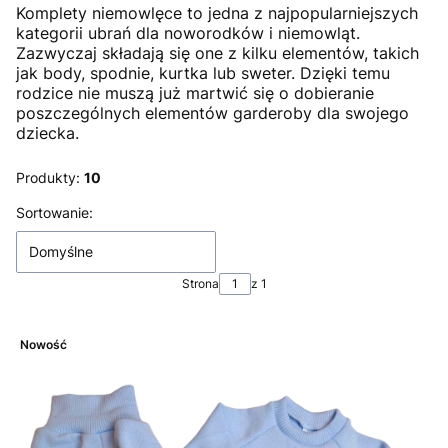
Komplety niemowlęce to jedna z najpopularniejszych
kategorii ubrań dla noworodków i niemowląt.
Zazwyczaj składają się one z kilku elementów, takich
jak body, spodnie, kurtka lub sweter. Dzięki temu
rodzice nie muszą już martwić się o dobieranie
poszczególnych elementów garderoby dla swojego
dziecka.
Produkty:
10
Lista produktów
Sortowanie:
Domyślne
Strona
z 1
Nowość