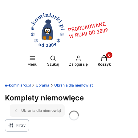
Produkty w koszy
Otwórz wyszukiwarkę
Menu
Szukaj
Zaloguj się
Koszyk
e-kominiarki.pl
Ubrania
Ubrania dla niemowląt
Komplety niemowlęce
Ubrania dla niemowląt
Filtry