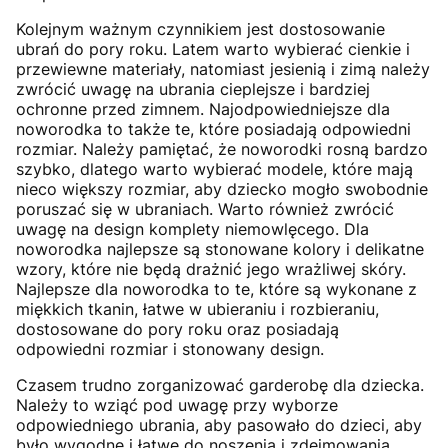
Kolejnym ważnym czynnikiem jest dostosowanie
ubrań do pory roku. Latem warto wybierać cienkie i
przewiewne materiały, natomiast jesienią i zimą należy
zwrócić uwagę na ubrania cieplejsze i bardziej
ochronne przed zimnem. Najodpowiedniejsze dla
noworodka to także te, które posiadają odpowiedni
rozmiar. Należy pamiętać, że noworodki rosną bardzo
szybko, dlatego warto wybierać modele, które mają
nieco większy rozmiar, aby dziecko mogło swobodnie
poruszać się w ubraniach. Warto również zwrócić
uwagę na design komplety niemowlęcego. Dla
noworodka najlepsze są stonowane kolory i delikatne
wzory, które nie będą drażnić jego wrażliwej skóry.
Najlepsze dla noworodka to te, które są wykonane z
miękkich tkanin, łatwe w ubieraniu i rozbieraniu,
dostosowane do pory roku oraz posiadają
odpowiedni rozmiar i stonowany design.
Czasem trudno zorganizować garderobę dla dziecka.
Należy to wziąć pod uwagę przy wyborze
odpowiedniego ubrania, aby pasowało do dzieci, aby
było wygodne i łatwe do noszenia i zdejmowania.