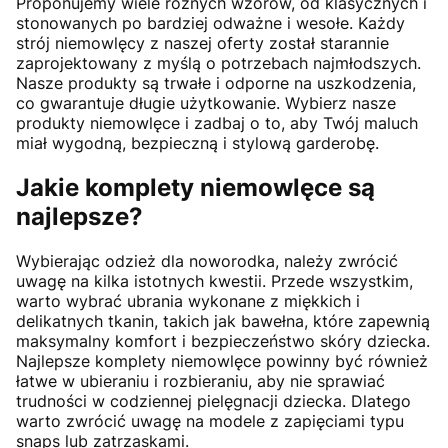
Proponujemy wiele różnych wzorów, od klasycznych i
stonowanych po bardziej odważne i wesołe. Każdy
strój niemowlęcy z naszej oferty został starannie
zaprojektowany z myślą o potrzebach najmłodszych.
Nasze produkty są trwałe i odporne na uszkodzenia,
co gwarantuje długie użytkowanie. Wybierz nasze
produkty niemowlęce i zadbaj o to, aby Twój maluch
miał wygodną, bezpieczną i stylową garderobę.
Jakie komplety niemowlęce są
najlepsze?
Wybierając odzież dla noworodka, należy zwrócić
uwagę na kilka istotnych kwestii. Przede wszystkim,
warto wybrać ubrania wykonane z miękkich i
delikatnych tkanin, takich jak bawełna, które zapewnią
maksymalny komfort i bezpieczeństwo skóry dziecka.
Najlepsze komplety niemowlęce powinny być również
łatwe w ubieraniu i rozbieraniu, aby nie sprawiać
trudności w codziennej pielęgnacji dziecka. Dlatego
warto zwrócić uwagę na modele z zapięciami typu
snaps lub zatrzaskami.