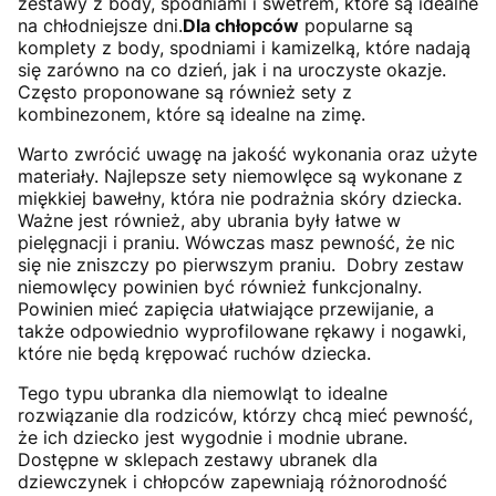
zestawy z body, spodniami i swetrem, które są idealne
na chłodniejsze dni.
Dla chłopców
popularne są
komplety z body, spodniami i kamizelką, które nadają
się zarówno na co dzień, jak i na uroczyste okazje.
Często proponowane są również sety z
kombinezonem, które są idealne na zimę.
Warto zwrócić uwagę na jakość wykonania oraz użyte
materiały. Najlepsze sety niemowlęce są wykonane z
miękkiej bawełny, która nie podrażnia skóry dziecka.
Ważne jest również, aby ubrania były łatwe w
pielęgnacji i praniu. Wówczas masz pewność, że nic
się nie zniszczy po pierwszym praniu. Dobry zestaw
niemowlęcy powinien być również funkcjonalny.
Powinien mieć zapięcia ułatwiające przewijanie, a
także odpowiednio wyprofilowane rękawy i nogawki,
które nie będą krępować ruchów dziecka.
Tego typu ubranka dla niemowląt to idealne
rozwiązanie dla rodziców, którzy chcą mieć pewność,
że ich dziecko jest wygodnie i modnie ubrane.
Dostępne w sklepach zestawy ubranek dla
dziewczynek i chłopców zapewniają różnorodność