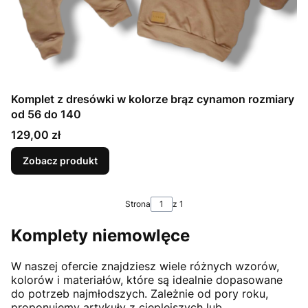
Komplet z dresówki w kolorze brąz cynamon rozmiary
od 56 do 140
Cena
129,00 zł
Zobacz produkt
Strona
z 1
Komplety niemowlęce
W naszej ofercie znajdziesz wiele różnych wzorów,
kolorów i materiałów, które są idealnie dopasowane
do potrzeb najmłodszych. Zależnie od pory roku,
proponujemy artykuły z cieplejszych lub