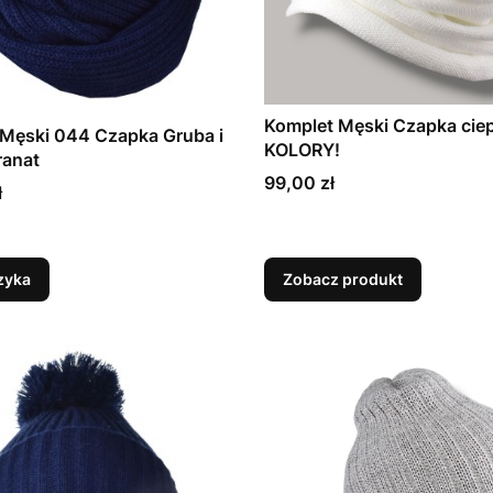
Komplet Męski Czapka ciep
Męski 044 Czapka Gruba i
KOLORY!
ranat
Cena
99,00 zł
ł
zyka
Zobacz produkt