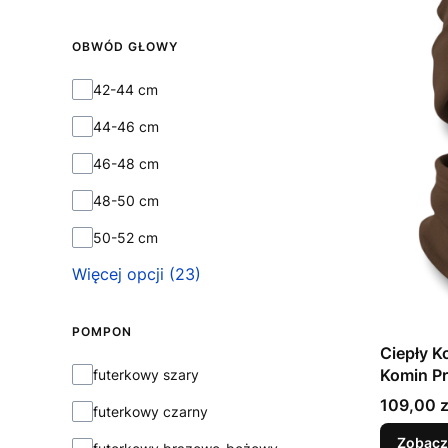
OBWÓD GŁOWY
Obwód głowy
42-44 cm
44-46 cm
46-48 cm
48-50 cm
50-52 cm
Więcej opcji (23)
POMPON
Ciepły K
Pompon
Komin P
futerkowy szary
Polarem 
Cena
109,00 z
futerkowy czarny
Zobacz