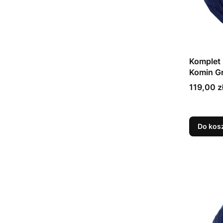
Komplet 
Komin G
Cena
119,00 z
Do kos