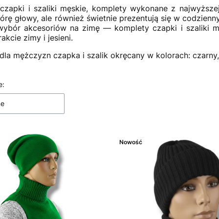
czapki i szaliki męskie, komplety wykonane z najwyższej 
órę głowy, ale również świetnie prezentują się w codzienn
wybór akcesoriów na zimę — komplety czapki i szaliki m
rakcie zimy i jesieni.
dla mężczyzn czapka i szalik okręcany w kolorach: czarny,
e:
 produktów
ne
Nowość