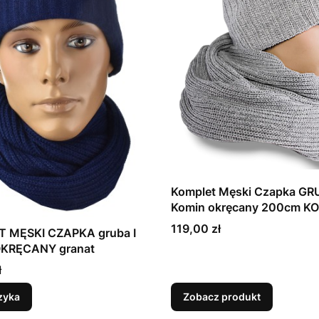
Komplet Męski Czapka G
Komin okręcany 200cm K
Cena
119,00 zł
 MĘSKI CZAPKA gruba I
KRĘCANY granat
ł
zyka
Zobacz produkt