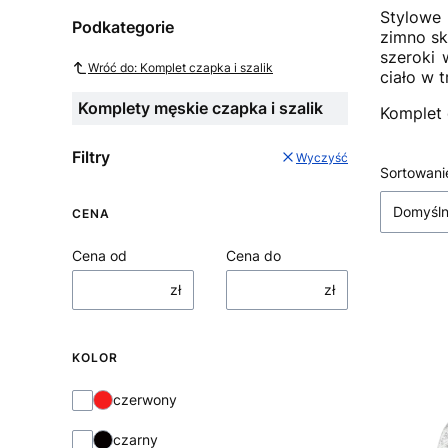
Stylowe 
Podkategorie
zimno sk
szeroki 
Wróć do: Komplet czapka i szalik
ciało w t
Komplety męskie czapka i szalik
Komplet 
Filtry
Wyczyść
Sortowani
Lista
Domyśl
CENA
Cena od
Cena do
zł
zł
KOLOR
Kolor
czerwony
czarny