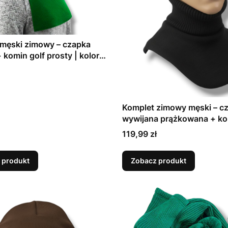
męski zimowy – czapka
 komin golf prosty | kolory
Komplet zimowy męski – c
wywijana prążkowana + ko
z polarem | różne kolory | c
Cena
119,99 zł
zestaw
 produkt
Zobacz produkt