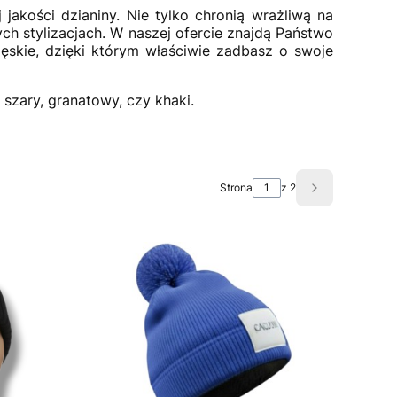
jakości dzianiny. Nie tylko chronią wrażliwą na
ych stylizacjach. W naszej ofercie znajdą Państwo
ęskie, dzięki którym właściwie zadbasz o swoje
 szary, granatowy, czy khaki.
Strona
z 2
Następne pro