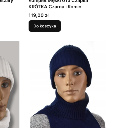
oszary
Komplet Męski 013 Czapka
KRÓTKA Czarna i Komin
Cena
119,00 zł
Do koszyka