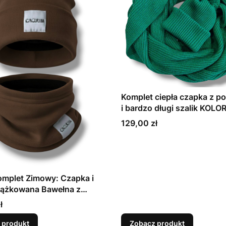
Komplet ciepła czapka z 
i bardzo długi szalik KOLO
Cena
129,00 zł
omplet Zimowy: Czapka i
rążkowana Bawełna z
| Różne Kolory i Rozmiary
ł
 produkt
Zobacz produkt