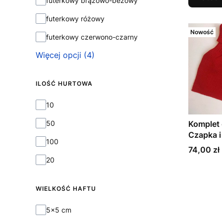
futerkowy brązowo-beżowy
futerkowy różowy
Nowość
futerkowy czerwono-czarny
Więcej opcji (4)
ILOŚĆ HURTOWA
Ilość hurtowa
10
50
Komplet
Czapka i
100
Cena
74,00 zł
20
WIELKOŚĆ HAFTU
Wielkość haftu
5x5 cm