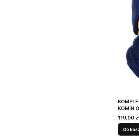
KOMPLET
KOMIN O
Cena
119,00 z
Do kos