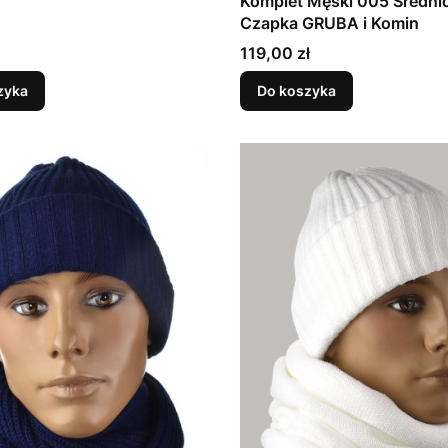
Komplet Męski 005 Średni
Czapka GRUBA i Komin
Cena
119,00 zł
zyka
Do koszyka