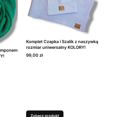
Komplet Czapka i Szalik z naszywką
rozmiar uniwersalny KOLORY!
pomponem
Cena
99,00 zł
RY!
Zobacz produkt