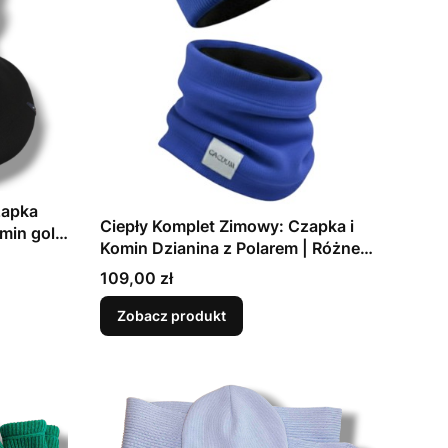
zapka
Ciepły Komplet Zimowy: Czapka i
min golf
Komin Dzianina z Polarem | Różne
iepły
Kolory i Rozmiary
Cena
109,00 zł
Zobacz produkt