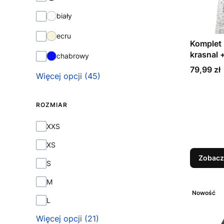
biały
ecru
Komplet 
krasnal +
chabrowy
| unisex
Cena
79,99 zł
Więcej opcji (45)
ROZMIAR
ROZMIAR
XXS
XS
Zobacz
S
M
Nowość
L
Więcej opcji (21)