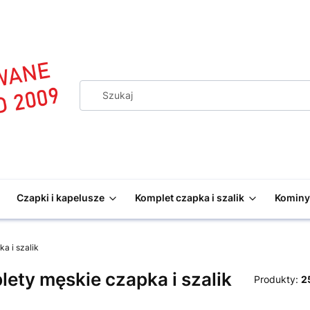
Czapki i kapelusze
Komplet czapka i szalik
Kominy 
a i szalik
ety męskie czapka i szalik
Produkty:
2