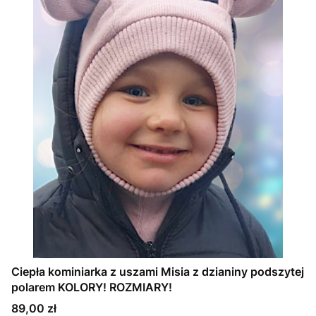
Ciepła kominiarka z uszami Misia z dzianiny podszytej
polarem KOLORY! ROZMIARY!
Cena
89,00 zł