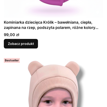
Kominiarka dziecięca Królik – bawełniana, ciepła,
zapinana na rzep, podszyta polarem, różne kolory
rozmiary 42-56
Cena
99,00 zł
Zobacz produkt
Bestseller