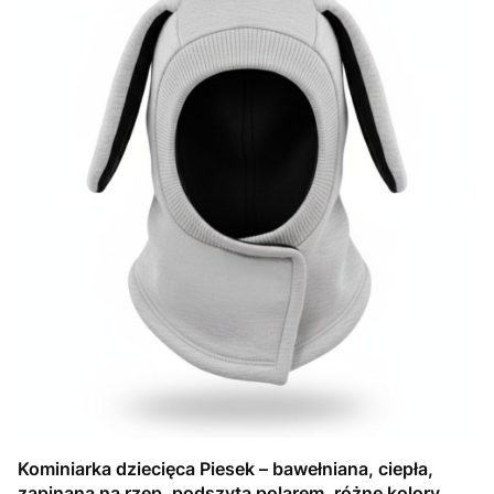
Kominiarka dziecięca Piesek – bawełniana, ciepła,
zapinana na rzep, podszyta polarem, różne kolory