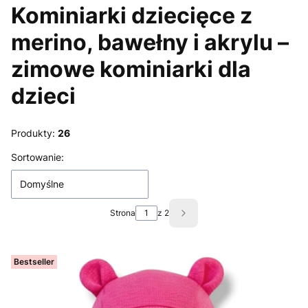
Kominiarki dziecięce z
merino, bawełny i akrylu –
zimowe kominiarki dla
dzieci
Produkty:
26
Lista produktów
Sortowanie:
Domyślne
Strona
z 2
Następne produkty
Bestseller