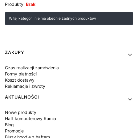
Produkty:
Brak
Lista produktów
W tej kategorii nie ma obecnie żadnych produktów
Linki w stopce
ZAKUPY
Czas realizacji zamówienia
Formy płatności
Koszt dostawy
Reklamacje i zwroty
AKTUALNOŚCI
Nowe produkty
Haft komputerowy Rumia
Blog
Promocje
Bluzy hoodie z haftem