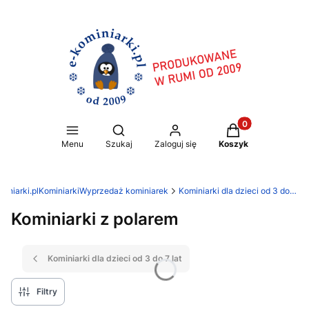
Produkty w koszy
Otwórz wyszukiwarkę
Menu
Szukaj
Zaloguj się
Koszyk
iniarki.pl
Kominiarki
Wyprzedaż kominiarek
Kominiarki dla dzieci od 3 do 7 lat
Kominiarki z polarem
Kominiarki dla dzieci od 3 do 7 lat
Filtry