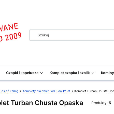
Czapki i kapelusze
Komplet czapka i szalik
Kominy 
 jesień i zimę
Komplety dla dzieci od 3 do 12 lat
Komplet Turban Chusta Op
let Turban Chusta Opaska
Produkty:
5