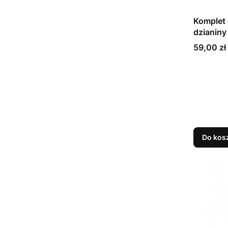
Komplet 
dzianiny
Chusta
Cena
59,00 zł
Do kos