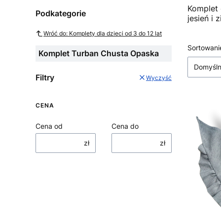
Komplet d
Podkategorie
jesień i 
Wróć do: Komplety dla dzieci od 3 do 12 lat
Sortowani
Lista
Komplet Turban Chusta Opaska
Domyśl
Filtry
Wyczyść
CENA
Cena od
Cena do
zł
zł