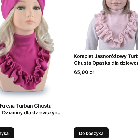
Komplet Jasnoróżowy Tur
Chusta Opaska dla dziewc
lat
Cena
65,00 zł
Fuksja Turban Chusta
 Dzianiny dla dziewczynki
zyka
Do koszyka