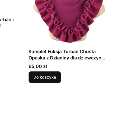
rban i
!
Komplet Fuksja Turban Chusta
Opaska z Dzianiny dla dziewczynki
3-5 lat
Cena
65,00 zł
Do koszyka