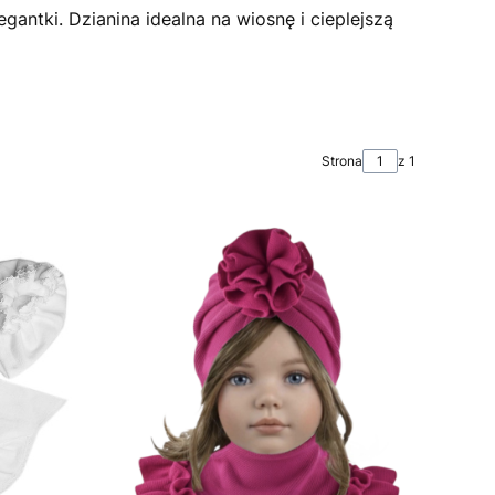
egantki. Dzianina idealna na wiosnę i cieplejszą
Strona
z 1