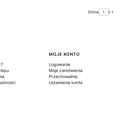
Strona
z 1
MOJE KONTO
ć?
Logowanie
klepu
Moje zamówienia
nia
Przechowalnia
watności
Ustawienia konta