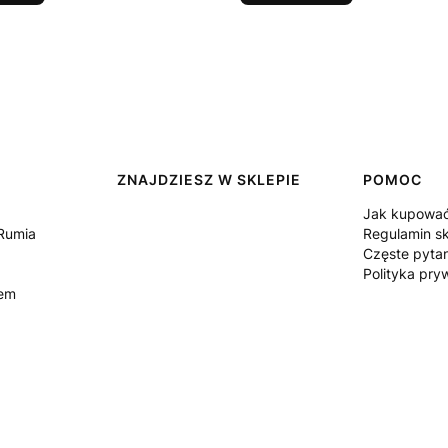
ZNAJDZIESZ W SKLEPIE
POMOC
Jak kupowa
Rumia
Regulamin s
Częste pyta
Polityka pry
tem