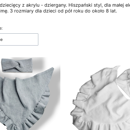
ziecięcy z akrylu - dziergany. Hiszpański styl, dla małej el
zimę. 3 rozmiary dla dzieci od pół roku do około 8 lat.
e:
 produktów
ne