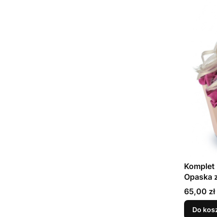
Komplet 
Opaska z
5-8 lat
Cena
65,00 zł
Do kos