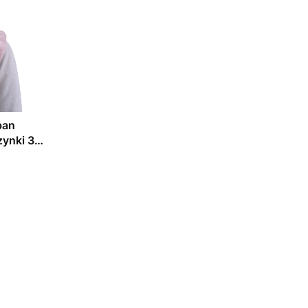
ban
zynki 3-5