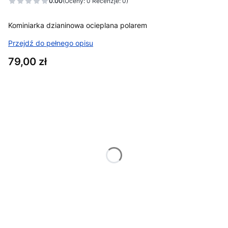
0.00
(Oceny: 0 Recenzje: 0)
Kominiarka dzianinowa ocieplana polarem
Przejdź do pełnego opisu
Cena
79,00 zł
Wybierz wariant produktu:
Poszczególne warianty mogą różnić się ceną
*
Kolor
Pokaż wszystkie kolory
*
Obwód głowy
Wybierz
Projekt
Opcjonalne