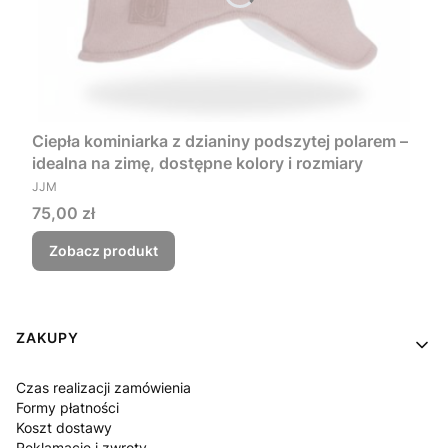
Ciepła kominiarka z dzianiny podszytej polarem –
idealna na zimę, dostępne kolory i rozmiary
PRODUCENT
JJM
Cena
75,00 zł
Zobacz produkt
Linki w stopce
ZAKUPY
Czas realizacji zamówienia
Formy płatności
Koszt dostawy
Reklamacje i zwroty