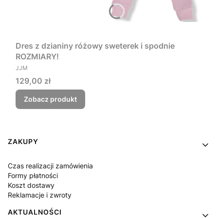
Dres z dzianiny różowy sweterek i spodnie
ROZMIARY!
PRODUCENT
JJM
Cena
129,00 zł
Zobacz produkt
Linki w stopce
ZAKUPY
Czas realizacji zamówienia
Formy płatności
Koszt dostawy
Reklamacje i zwroty
AKTUALNOŚCI