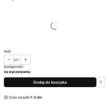
Wybierz wariant produktu:
Poszczególne warianty mogą różnić się ceną
*
Rozmiar dzieci
Wybierz
Ilość
szt.
Dostępność:
na wyczerpaniu
Dodaj do koszyka
Czas wysyłki:
1-2 dni