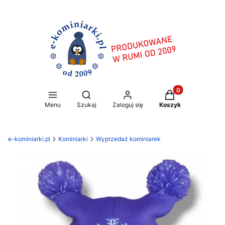
Produkty w koszy
Otwórz wyszukiwarkę
Menu
Szukaj
Zaloguj się
Koszyk
e-kominiarki.pl
Kominiarki
Wyprzedaż kominiarek