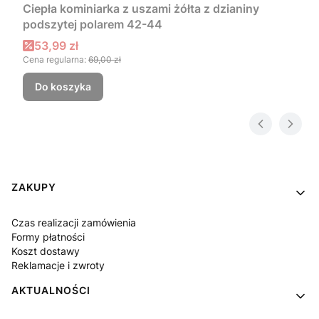
Ciepła kominiarka z uszami żółta z dzianiny
podszytej polarem 42-44
Cena promocyjna
53,99 zł
Cena regularna:
69,00 zł
Do koszyka
Linki w stopce
ZAKUPY
Czas realizacji zamówienia
Formy płatności
Koszt dostawy
Reklamacje i zwroty
AKTUALNOŚCI