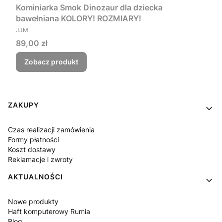
Kominiarka Smok Dinozaur dla dziecka
bawełniana KOLORY! ROZMIARY!
PRODUCENT
JJM
Cena
89,00 zł
Zobacz produkt
Linki w stopce
ZAKUPY
Czas realizacji zamówienia
Formy płatności
Koszt dostawy
Reklamacje i zwroty
AKTUALNOŚCI
Nowe produkty
Haft komputerowy Rumia
Blog