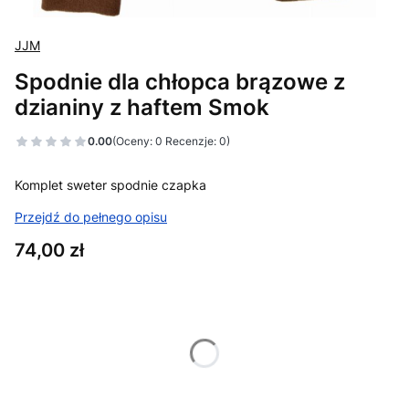
JJM
Spodnie dla chłopca brązowe z
dzianiny z haftem Smok
0.00
(Oceny: 0 Recenzje: 0)
Komplet sweter spodnie czapka
Przejdź do pełnego opisu
Cena
74,00 zł
Wybierz wariant produktu:
Poszczególne warianty mogą różnić się ceną
*
Rozmiar dzieci
Wybierz