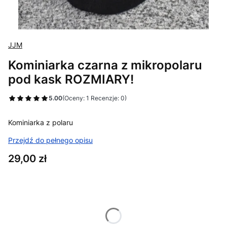
JJM
Kominiarka czarna z mikropolaru
pod kask ROZMIARY!
5.00
(Oceny: 1 Recenzje: 0)
Kominiarka z polaru
Przejdź do pełnego opisu
Cena
29,00 zł
Wybierz wariant produktu:
Poszczególne warianty mogą różnić się ceną
*