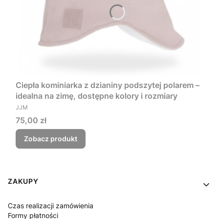
Ciepła kominiarka z dzianiny podszytej polarem –
idealna na zimę, dostępne kolory i rozmiary
PRODUCENT
JJM
Cena
75,00 zł
Zobacz produkt
Linki w stopce
ZAKUPY
Czas realizacji zamówienia
Formy płatności